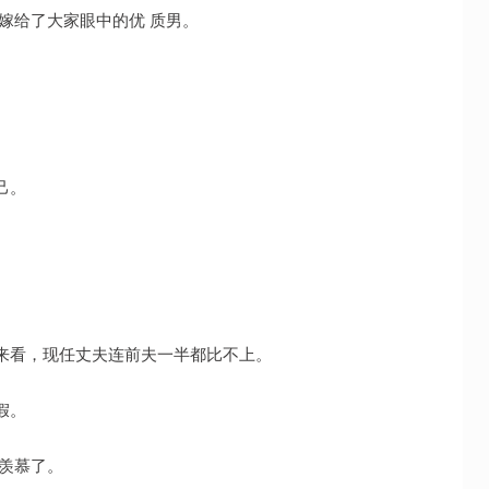
嫁给了大家眼中的优 质男。
己。
来看，现任丈夫连前夫一半都比不上。
假。
羡慕了。