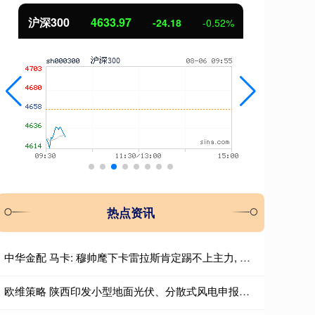
北证50
1120.49
-24.18
-0.52%
1.03
热点资讯
中华金配 马卡: 穆帅麾下卡雷拉斯肯定踢不上主力, 卡马文加更没戏
欧维策略 陕西印发小型地面光伏、分散式风电申报通知