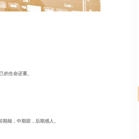
064.05
沪深300
4633.97
-80.15
-0.57%
自己的生命还重。
前期颠，中期甜，后期感人。