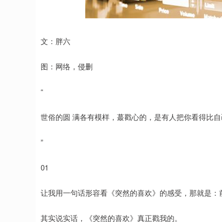
指数
3879.06
深证成指
14
0.63
0.02%
文：胖六
图：网络，侵删
“
世俗的圆 满各有模样，蕞戳心的，是有人把你看得比
”
01
让我用一句话形容看《突然的喜欢》的感受，那就是：
其实说实话，《突然的喜欢》真正戳我的。