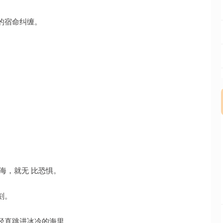
的宿命纠缠。
海，就无 比恐惧。
刻。
径直跳进冰冷的海里。