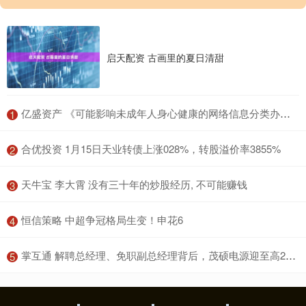
启天配资 古画里的夏日清甜
​亿盛资产 《可能影响未成年人身心健康的网络信息分类办法（征求意见稿）》公开征求意见
1
​合优投资 1月15日天业转债上涨028%，转股溢价率3855%
2
​天牛宝 李大霄 没有三十年的炒股经历, 不可能赚钱
3
​恒信策略 中超争冠格局生变！申花6
4
​掌互通 解聘总经理、免职副总经理背后，茂硕电源迎至高24亿预亏，新业务或需“变道”
5