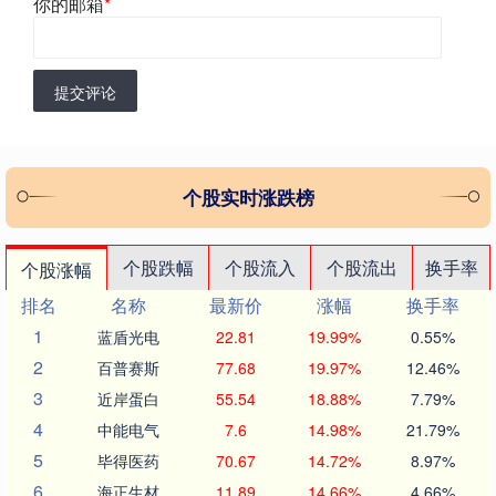
你的邮箱
*
提交评论
个股实时涨跌榜
个股跌幅
个股流入
个股流出
换手率
个股涨幅
排名
名称
最新价
涨幅
换手率
1
蓝盾光电
22.81
19.99%
0.55%
2
百普赛斯
77.68
19.97%
12.46%
3
近岸蛋白
55.54
18.88%
7.79%
4
中能电气
7.6
14.98%
21.79%
5
毕得医药
70.67
14.72%
8.97%
6
海正生材
11.89
14.66%
4.66%