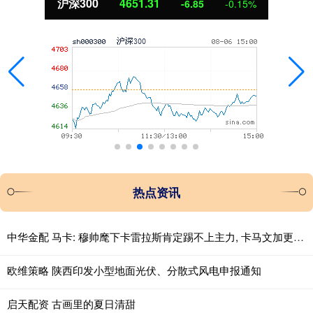
北证50
1122.88
%
3.42
0.30%
热点资讯
中华金配 马卡: 穆帅麾下卡雷拉斯肯定踢不上主力, 卡马文加更没戏
欧维策略 陕西印发小型地面光伏、分散式风电申报通知
启天配资 古画里的夏日清甜