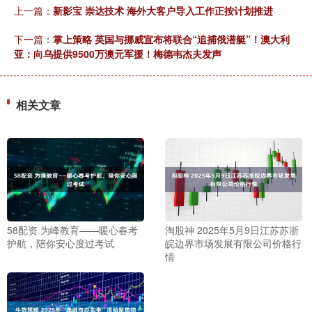
上一篇：
新影宝 崇达技术 海外大客户导入工作正按计划推进
下一篇：
掌上策略 英国与挪威宣布将联合“追捕俄潜艇”！澳大利
亚：向乌提供9500万澳元军援！梅德韦杰夫发声
相关文章
58配资 为峰教育——暖心春考
淘股神 2025年5月9日江苏苏浙
护航，陪你安心度过考试
皖边界市场发展有限公司价格行
情