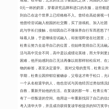
0元一杯的奶茶，穿着讲究品牌和进口的衣服，这些都是杜
到自己在这个世界上已经格格不入。曾经在高处俯视一
他曾经尝试融入校园的社交圈，买了游戏机、加入社团
此与学长们接触，但却因自己不懂保养自行车而惹怒了
味着人脉，于是继续尝试融入，却发现即使在社团里，
杜青云努力去追寻自己的位置，但始终觉得自己无法融入这
活与高中完全不同，高中是以成绩论英雄，而大学则更
困难，他开始感到自己无法再像以前那样轻松应对。在
物的标签，甚至决定退学。 面对父母的责骂，杜青云
学期，杜青云因抑郁症被确诊，父母这才终于松口，允许他
一个从名校退学的人，他也尝试与其他经历过类似情况
自救，重新开始他的生活。在复读的那一年，杜青云有
有了一些叛逆的空间。他用这一年重新找回了自己的信念
考入清华大学，并且成功获得复读学校提供的50万奖