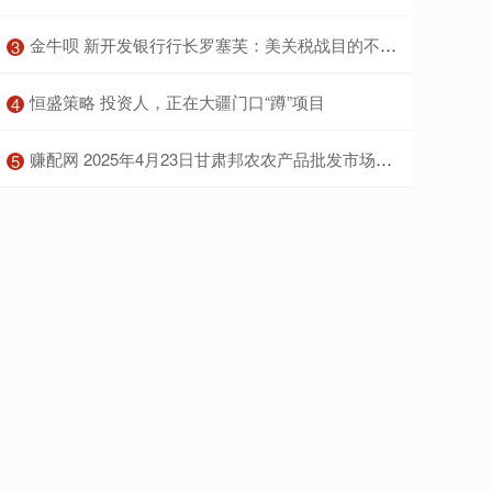
​金牛呗 新开发银行行长罗塞芙：美关税战目的不会实现 此举终将害己
3
​恒盛策略 投资人，正在大疆门口“蹲”项目
4
​赚配网 2025年4月23日甘肃邦农农产品批发市场价格行情
5