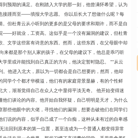
得到预期的满足。在刚踏入大学的那一刻，他曾满怀希望，认为
也接踵而至——填报大学志愿。 你以后长大了想做什么呢？每
情。但杜青云从小听到的更多的是父母的要求和期许，而不是自
院——好就业，工资高。这似乎是一个没有漏洞的建议，但杜青
歌、文学这些富有诗意的东西。然而，这些东西，在父母眼中却
他向来都是那个别人家的孩子，在父母的建议下，他总是乖巧听
学里或许能找到自己真正的方向，他决定暂时隐忍。 **从云
顺利。他进入北大，原以为一切都会是自己想要的，然而，他却
的同学个个都才华横溢，他们有的家庭背景显赫，有的个性鲜
北大，渐渐觉得自己在众人之中显得平淡无奇。 他开始变得迷
懂他们谈论的内容。他开始自我怀疑，自己明明是天才，为什么
察那些他眼中的大佬，寻找他们的漏洞，想要击破他们在同学们
他们说的内容，似乎自己成了一个白痴，这种从未有过的自卑感
仅无法回到原本的第一位置，甚至连成为一个普通人都变得异常
乎生活在另一个世界。那些习惯了高消费的同学，手里常拿着5