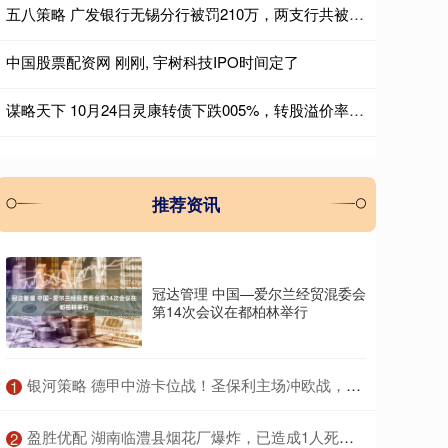
五八策略 广发银行无锡分行被罚210万，两支行共被罚90万
中国股票配资网 刚刚, 宇树科技IPO时间定了
谋略天下 10月24日灵康转债下跌005%，转股溢价率4917%
推荐资讯
冠达管理 中国—爱尔兰经贸混委会
第14次会议在都柏林举行
​银河策略 德甲中游卡位战！圣保利主场冲欧战，勒沃库森客场争上游
1
​盈胜优配 湖南临澧县烟花厂爆炸，已造成1人死亡，6人失联，9人受伤
2