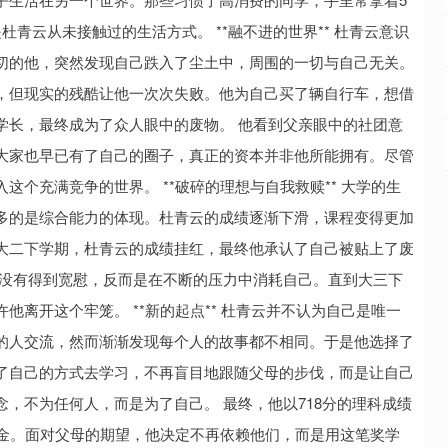
青云从未接触过的生活方式。 **融不进的世界** 杜青云意识
切的他，突然发现自己跌入了尘土中，周围的一切与自己无关。
，但现实的残酷让他一次次失败。他为自己买了辆自行车，想借
学长，最终成为了众人眼中的废物。 他看到父亲眼中的社团意
大家也早已有了自己的圈子，真正的资本并非他所能拥有。尽管
个充满竞争的世界。 **破碎的理想与自我救赎** 大学的生
多的是综合能力的体现。杜青云的成绩逐渐下滑，课程变得更加
大二下学期，杜青云的成绩挂红，最终他承认了自己被贴上了废
并没有得到宽慰，反而是在不断的压力中消耗自己。直到大三下
离开这个牢笼。 **新的起点** 杜青云并不认为自己是唯一
的人交流，然而渐渐发现每个人的故事都不相同。于是他选择了
了自己的方式去学习，不再盲目地跟随父母的步伐，而是让自己
，不为任何人，而是为了自己。 最终，他以718分的理科成绩
学金。面对父母的期望，他决定不再依赖他们，而是用这笔奖学