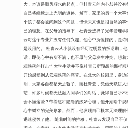
大，本该是顺风顺水的起点，但杜青云的内心却并没有
自己将继续走上光明的道路。然而，家里的另一个大事
个孩子都会被问到这个问题，憧憬未来也是很自然的事
己的理想。在父母的指导下，杜青云选择了光华管理学
云对这个专业并没有任何兴趣。他心中所憧憬的，是诗
是没用的。 杜青云从小就没有经历过明显的叛逆期，
话，即使心中有所不满，也不愿与父母发生冲突。想着大
端跌落的打击** 大学生活并不像杜青云所预想的那样
开始感受到从云端跌落的痛苦。在北大的校园里，身边
明，大家各自都是天之骄子。而杜青云，凭借天赋进入
茫，许多时候都无法融入同学们的对话，觉得自己听不
会不懂这些？带着这种隐隐的嫉妒心理，他开始暗中观
心中树立的完美形象。然而，他发现自己根本无法理解
迅速侵蚀了他。 随着时间的推移，杜青云发现自己不
艰难。在帝都，北京的生活节奏如此之快，周围的人似