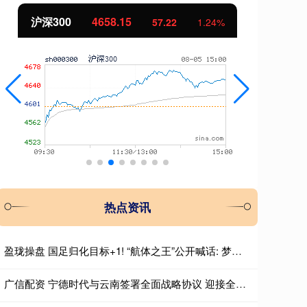
北证50
1119.46
创
25.97
2.38%
热点资讯
盈珑操盘 国足归化目标+1! “航体之王”公开喊话: 梦想代表中国队出战!
广信配资 宁德时代与云南签署全面战略协议 迎接全域增量时代