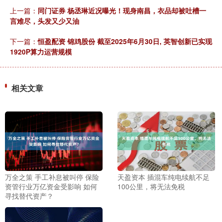
上一篇：
同门证券 杨丞琳近况曝光！现身南昌，衣品却被吐槽一
言难尽，头发又少又油
下一篇：
恒盈配资 锦鸡股份 截至2025年6月30日, 英智创新已实现
1920P算力运营规模
相关文章
万全之策 手工补息被叫停 保险
天盈资本 插混车纯电续航不足
资管行业万亿资金受影响 如何
100公里，将无法免税
寻找替代资产？