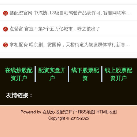
​鑫配资官网 中汽协: L3级自动驾驶产品获许可, 智能网联车迈入量产应用新阶段
3
​点登富 官宣！第2个五万亿城市，呼之欲出了
4
​拿柜配资 唱京剧、赏国粹，天桥街道为银发群体举行新春联欢会
5
在线炒股配
配资实盘开
线下股票配
线上股票配
资开户
户
资
资开户
友情链接：
在线炒股配资开户
RSS地图
HTML地图
Powered by
Copyright
© 2013-2025