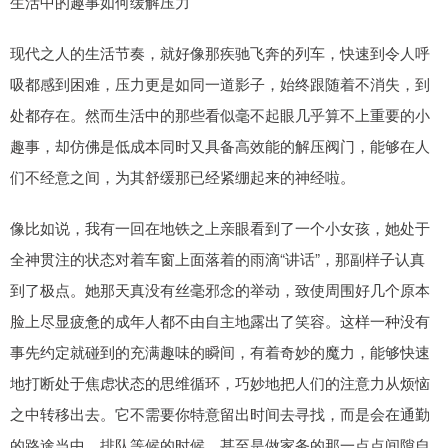
生活中的趣事如何缓解压力
现代之人的生活节奏，就好像那疾驰飞奔的列车，快速到令人呼
吸都感到困难，压力更是如同一道影子，始终跟随着不消失，到
处都存在。然而生活中的那些看似毫不起眼几乎算不上重要的小
趣事，却仿佛是低成本同时又具备高效能的解压阀门，能够在人
们不经意之间，为其舒缓那已经紧绷起来的神经啦。
像比如说，我有一回在地铁之上亲眼看到了一个小女孩，她处于
全神贯注的状态对着车窗上面落着的雨滴“讲话”，那副样子认真
到了极点。她那天真没有丝毫邪念的举动，致使周围好几个原本
脸上尽显疲惫的成年人都不由自主地露出了笑容。这样一种没有
事先约定就碰到的充满趣味的瞬间，有着奇妙的魔力，能够快速
地打断处于焦虑状态的思维循环，巧妙地把人们的注意力从烦恼
之中转移出去。它不需要你特意留出时间去寻找，而是会在通勤
的路途当中、排队等候的时候，甚至是做家务的那一点点间隙自