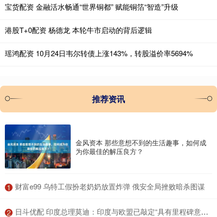
宝货配资 金融活水畅通“世界铜都” 赋能铜箔“智造”升级
港股T+0配资 杨德龙 本轮牛市启动的背后逻辑
瑶鸿配资 10月24日韦尔转债上涨143%，转股溢价率5694%
推荐资讯
金风资本 那些意想不到的生活趣事，如何成
为你最佳的解压良方？
​财富e99 乌特工假扮老奶奶放置炸弹 俄安全局挫败暗杀图谋
1
​日斗优配 印度总理莫迪：印度与欧盟已敲定“具有里程碑意义”的自由贸易协定
2