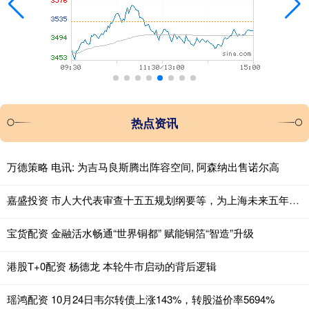
热点资讯
万德策略 电讯: 为吉马良斯腾出阵容空间, 阿森纳出售诺尔高
嘉盛投资 市人大代表审查十五五规划纲要等，为上海未来五年发展出谋划策
宝货配资 金融活水畅通“世界铜都” 赋能铜箔“智造”升级
港股T+0配资 杨德龙 本轮牛市启动的背后逻辑
瑶鸿配资 10月24日韦尔转债上涨143%，转股溢价率5694%