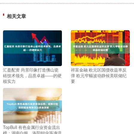
相关文章
汇盈配资 尚景印象打造佛山瓷
祥富金融 欧元区国债收益率反
砖技术领先，品质卓越——的硬
弹 欧元窄幅波动静候美联储纪
核实力
要
TopBull 有色金属行业资金流出
榜：湖南白银、洛阳钼业等净流