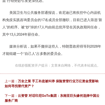
血”行动势必引发更深忧虑。
美国卫生与公共服务部通报说，肯尼迪已将疾控中心内设机
构免疫实践咨询委员会的17名成员全部撤职，目前已进入筛选“新
人”的程序。被“炒”掉的17人均由前总统拜登在其执政期间任命，
其中13人2024年获任命。
媒体分析说，如果不撤掉这些人，特朗普政府得等到2028年
才能组建一个“自己人”占多数的委员会。
在线炒股配资开户提示：文章来自网络，不代表本站观点。
上一篇：
万全之策 手工补息被叫停 保险资管行业万亿资金受影响
如何寻找替代资产？
下一篇：
云资管 对话印尼GoTo集团：东南亚巨头缘何选择中国云
服务厂商