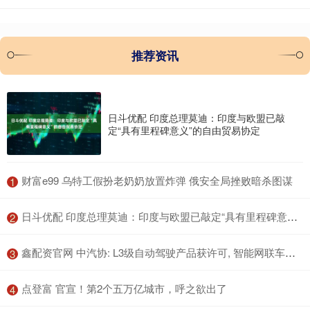
推荐资讯
日斗优配 印度总理莫迪：印度与欧盟已敲
定“具有里程碑意义”的自由贸易协定
​财富e99 乌特工假扮老奶奶放置炸弹 俄安全局挫败暗杀图谋
1
​日斗优配 印度总理莫迪：印度与欧盟已敲定“具有里程碑意义”的自由贸易协定
2
​鑫配资官网 中汽协: L3级自动驾驶产品获许可, 智能网联车迈入量产应用新阶段
3
​点登富 官宣！第2个五万亿城市，呼之欲出了
4