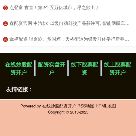
​点登富 官宣！第2个五万亿城市，呼之欲出了
3
​鑫配资官网 中汽协: L3级自动驾驶产品获许可, 智能网联车迈入量产应用新阶段
4
​拿柜配资 唱京剧、赏国粹，天桥街道为银发群体举行新春联欢会
5
在线炒股配
配资实盘开
线下股票配
线上股票配
资开户
户
资
资开户
友情链接：
在线炒股配资开户
RSS地图
HTML地图
Powered by
Copyright
© 2013-2025