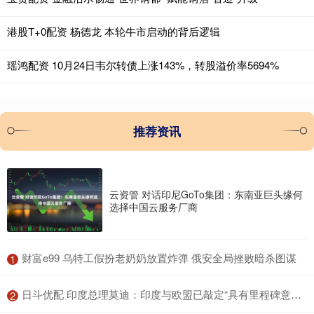
港股T+0配资 杨德龙 本轮牛市启动的背后逻辑
瑶鸿配资 10月24日韦尔转债上涨143%，转股溢价率5694%
推荐资讯
云资管 对话印尼GoTo集团：东南亚巨头缘何
选择中国云服务厂商
​财富e99 乌特工假扮老奶奶放置炸弹 俄安全局挫败暗杀图谋
1
​日斗优配 印度总理莫迪：印度与欧盟已敲定“具有里程碑意义”的自由贸易协定
2