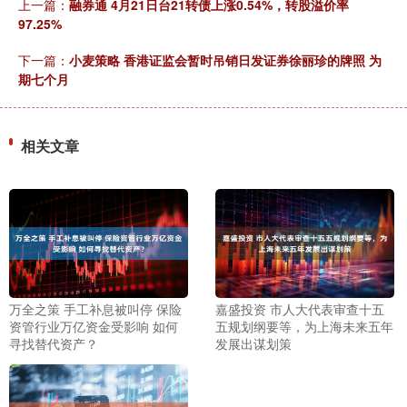
上一篇：
融券通 4月21日台21转债上涨0.54%，转股溢价率
97.25%
下一篇：
小麦策略 香港证监会暂时吊销日发证券徐丽珍的牌照 为
期七个月
相关文章
万全之策 手工补息被叫停 保险
嘉盛投资 市人大代表审查十五
资管行业万亿资金受影响 如何
五规划纲要等，为上海未来五年
寻找替代资产？
发展出谋划策