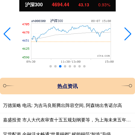
北证50
1134.24
11.37
1.01%
热点资讯
万德策略 电讯: 为吉马良斯腾出阵容空间, 阿森纳出售诺尔高
嘉盛投资 市人大代表审查十五五规划纲要等，为上海未来五年发展出谋划策
宝货配资 金融活水畅通“世界铜都” 赋能铜箔“智造”升级