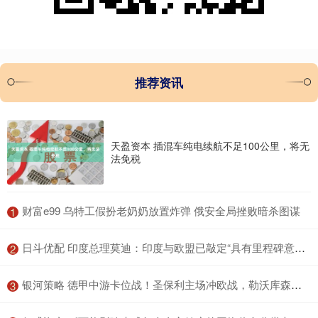
推荐资讯
天盈资本 插混车纯电续航不足100公里，将无
法免税
​财富e99 乌特工假扮老奶奶放置炸弹 俄安全局挫败暗杀图谋
1
​日斗优配 印度总理莫迪：印度与欧盟已敲定“具有里程碑意义”的自由贸易协定
2
​银河策略 德甲中游卡位战！圣保利主场冲欧战，勒沃库森客场争上游
3