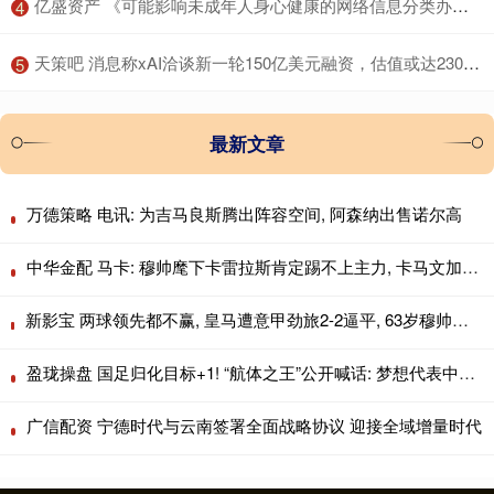
​亿盛资产 《可能影响未成年人身心健康的网络信息分类办法（征求意见稿）》公开征求意见
4
​天策吧 消息称xAI洽谈新一轮150亿美元融资，估值或达2300亿美元
5
最新文章
万德策略 电讯: 为吉马良斯腾出阵容空间, 阿森纳出售诺尔高
中华金配 马卡: 穆帅麾下卡雷拉斯肯定踢不上主力, 卡马文加更没戏
新影宝 两球领先都不赢, 皇马遭意甲劲旅2-2逼平, 63岁穆帅无缘上任2连胜
盈珑操盘 国足归化目标+1! “航体之王”公开喊话: 梦想代表中国队出战!
广信配资 宁德时代与云南签署全面战略协议 迎接全域增量时代