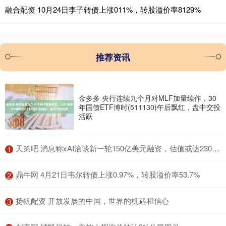
融合配资 10月24日李子转债上涨011%，转股溢价率8129%
推荐资讯
金多多 央行连续九个月对MLF加量续作，30
年国债ETF博时(511130)午后飘红，盘中交投
活跃
​天策吧 消息称xAI洽谈新一轮150亿美元融资，估值或达2300亿美元
1
​鼎牛网 4月21日韦尔转债上涨0.97%，转股溢价率53.7%
2
​扬帆配资 开放发展的中国，世界的机遇和信心
3