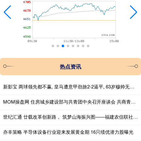
热点资讯
新影宝 两球领先都不赢, 皇马遭意甲劲旅2-2逼平, 63岁穆帅无缘上任2连胜
MOM操盘网 住房城乡建设部与共青团中央召开座谈会 共商青年安居与“好房子”建设
世纪汇通 廿载改革创新路， 筑梦山海振兴图——福建农信联社成立20周年发展纪实
亦丰策略 半导体设备行业迎来发展黄金期 16只绩优潜力股曝光