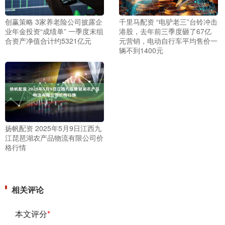
创赢策略 3家养老险公司披露企
千里马配资 “电驴老三”台铃冲击
业年金投资“成绩单” 一季度末组
港股，去年前三季度砸了67亿
合资产净值合计约5321亿元
元营销，电动自行车平均售价一
辆不到1400元
扬帆配资 2025年5月9日江西九
江琵琶湖农产品物流有限公司价
格行情
相关评论
本文评分
*