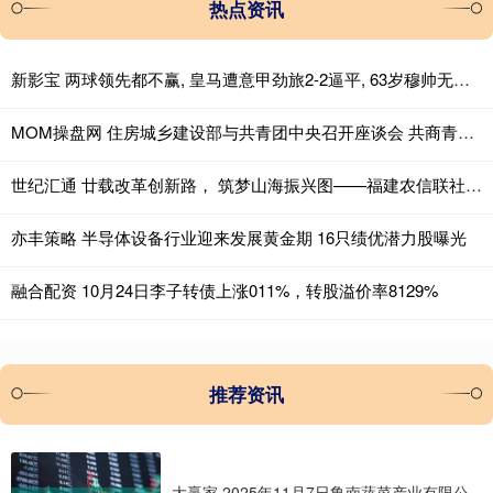
热点资讯
新影宝 两球领先都不赢, 皇马遭意甲劲旅2-2逼平, 63岁穆帅无缘上任2连胜
MOM操盘网 住房城乡建设部与共青团中央召开座谈会 共商青年安居与“好房子”建设
世纪汇通 廿载改革创新路， 筑梦山海振兴图——福建农信联社成立20周年发展纪实
亦丰策略 半导体设备行业迎来发展黄金期 16只绩优潜力股曝光
融合配资 10月24日李子转债上涨011%，转股溢价率8129%
推荐资讯
大赢家 2025年11月7日鲁南蔬菜产业有限公