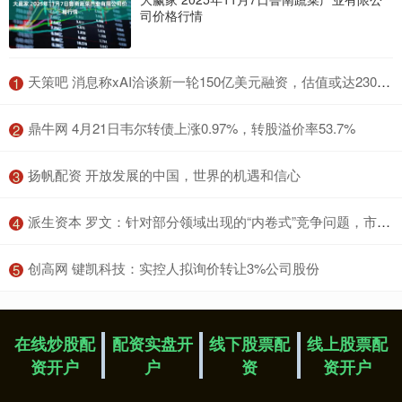
司价格行情
​天策吧 消息称xAI洽谈新一轮150亿美元融资，估值或达2300亿美元
1
​鼎牛网 4月21日韦尔转债上涨0.97%，转股溢价率53.7%
2
​扬帆配资 开放发展的中国，世界的机遇和信心
3
​派生资本 罗文：针对部分领域出现的“内卷式”竞争问题，市场监管部门将加强反垄断和反不正当竞争执法
4
​创高网 键凯科技：实控人拟询价转让3%公司股份
5
在线炒股配
配资实盘开
线下股票配
线上股票配
资开户
户
资
资开户