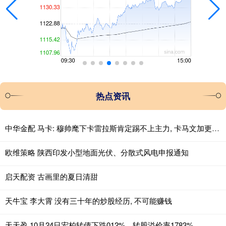
热点资讯
中华金配 马卡: 穆帅麾下卡雷拉斯肯定踢不上主力, 卡马文加更没戏
欧维策略 陕西印发小型地面光伏、分散式风电申报通知
启天配资 古画里的夏日清甜
天牛宝 李大霄 没有三十年的炒股经历, 不可能赚钱
天天盈 10月24日宏柏转债下跌012%，转股溢价率1783%