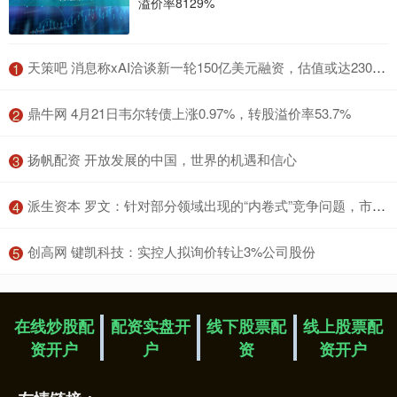
溢价率8129%
​天策吧 消息称xAI洽谈新一轮150亿美元融资，估值或达2300亿美元
1
​鼎牛网 4月21日韦尔转债上涨0.97%，转股溢价率53.7%
2
​扬帆配资 开放发展的中国，世界的机遇和信心
3
​派生资本 罗文：针对部分领域出现的“内卷式”竞争问题，市场监管部门将加强反垄断和反不正当竞争执法
4
​创高网 键凯科技：实控人拟询价转让3%公司股份
5
在线炒股配
配资实盘开
线下股票配
线上股票配
资开户
户
资
资开户