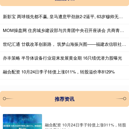
新影宝 两球领先都不赢, 皇马遭意甲劲旅2-2逼平, 63岁穆帅无缘上任2连胜
MOM操盘网 住房城乡建设部与共青团中央召开座谈会 共商青年安居与“好房子”建设
世纪汇通 廿载改革创新路， 筑梦山海振兴图——福建农信联社成立20周年发展纪实
亦丰策略 半导体设备行业迎来发展黄金期 16只绩优潜力股曝光
融合配资 10月24日李子转债上涨011%，转股溢价率8129%
推荐资讯
融合配资 10月24日李子转债上涨011%，转股