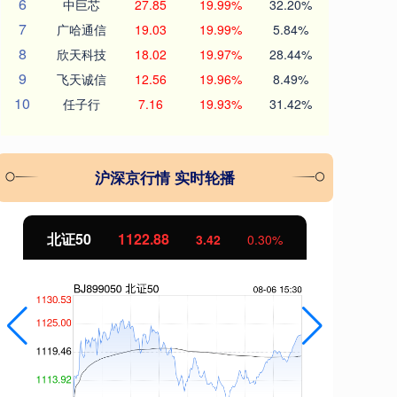
6
中巨芯
27.85
19.99%
32.20%
7
广哈通信
19.03
19.99%
5.84%
8
欣天科技
18.02
19.97%
28.44%
9
飞天诚信
12.56
19.96%
8.49%
10
任子行
7.16
19.93%
31.42%
沪深京行情 实时轮播
北证50
1122.88
创
3.42
0.30%