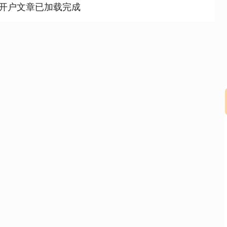
开户文章已加载完成
沪深300
4651.31
.24%
-6.85
-0.15%