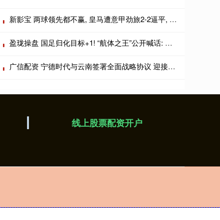
新影宝 两球领先都不赢, 皇马遭意甲劲旅2-2逼平, 63岁穆帅无缘上任2连胜
盈珑操盘 国足归化目标+1! “航体之王”公开喊话: 梦想代表中国队出战!
广信配资 宁德时代与云南签署全面战略协议 迎接全域增量时代
线上股票配资开户