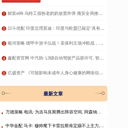
​财富e99 乌特工假扮老奶奶放置炸弹 俄安全局挫败暗杀图谋
1
​日斗优配 印度总理莫迪：印度与欧盟已敲定“具有里程碑意义”的自由贸易协定
2
​银河策略 德甲中游卡位战！圣保利主场冲欧战，勒沃库森客场争上游
3
​鑫配资官网 中汽协: L3级自动驾驶产品获许可, 智能网联车迈入量产应用新阶段
4
​亿盛资产 《可能影响未成年人身心健康的网络信息分类办法（征求意见稿）》公开征求意见
5
最新文章
万德策略 电讯: 为吉马良斯腾出阵容空间, 阿森纳出售诺尔高
中华金配 马卡: 穆帅麾下卡雷拉斯肯定踢不上主力, 卡马文加更没戏