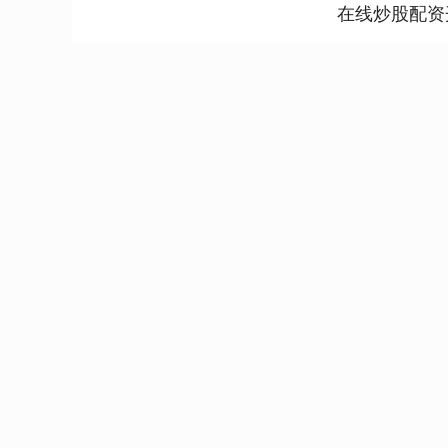
在线炒股配资
深证成指
14110.12
.92
0.57%
-34.08
-0