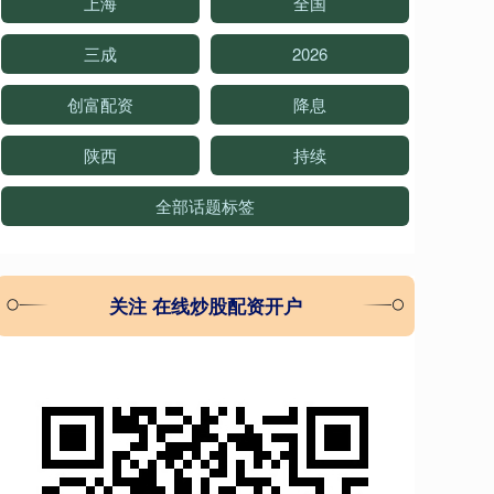
上海
全国
三成
2026
创富配资
降息
陕西
持续
全部话题标签
关注 在线炒股配资开户