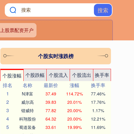
搜索
上股票配资开户
个股实时涨跌榜
个股跌幅
个股流入
个股流出
换手率
个股涨幅
排名
名称
最新价
涨幅
换手率
1
N津富
37.49
114.72%
77.46%
2
威尔高
39.83
20.01%
17.76%
3
锴威特
77.82
20.00%
1.17%
4
科翔股份
64.32
20.00%
12.21%
5
蜀道装备
33.61
19.99%
11.69%