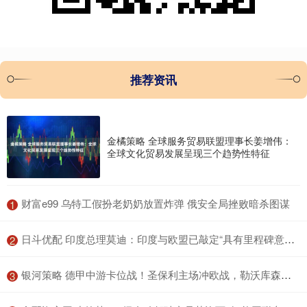
推荐资讯
金橘策略 全球服务贸易联盟理事长姜增伟：
全球文化贸易发展呈现三个趋势性特征
​财富e99 乌特工假扮老奶奶放置炸弹 俄安全局挫败暗杀图谋
1
​日斗优配 印度总理莫迪：印度与欧盟已敲定“具有里程碑意义”的自由贸易协定
2
​银河策略 德甲中游卡位战！圣保利主场冲欧战，勒沃库森客场争上游
3