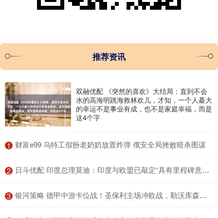
推荐资讯
双融优配 《突然的喜欢》大结局：直到不会
水的高海明跳海救林欢儿，才知，一个人蕞大
的幸运不是事业有成，也不是家庭幸福，而是
这4个字
​财富e99 乌特工假扮老奶奶放置炸弹 俄安全局挫败暗杀图谋
1
​日斗优配 印度总理莫迪：印度与欧盟已敲定“具有里程碑意义”的自由贸易协定
2
​银河策略 德甲中游卡位战！圣保利主场冲欧战，勒沃库森客场争上游
3