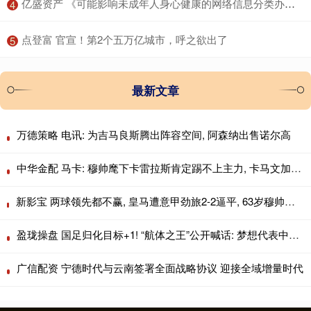
​亿盛资产 《可能影响未成年人身心健康的网络信息分类办法（征求意见稿）》公开征求意见
4
​点登富 官宣！第2个五万亿城市，呼之欲出了
5
最新文章
万德策略 电讯: 为吉马良斯腾出阵容空间, 阿森纳出售诺尔高
中华金配 马卡: 穆帅麾下卡雷拉斯肯定踢不上主力, 卡马文加更没戏
新影宝 两球领先都不赢, 皇马遭意甲劲旅2-2逼平, 63岁穆帅无缘上任2连胜
盈珑操盘 国足归化目标+1! “航体之王”公开喊话: 梦想代表中国队出战!
广信配资 宁德时代与云南签署全面战略协议 迎接全域增量时代