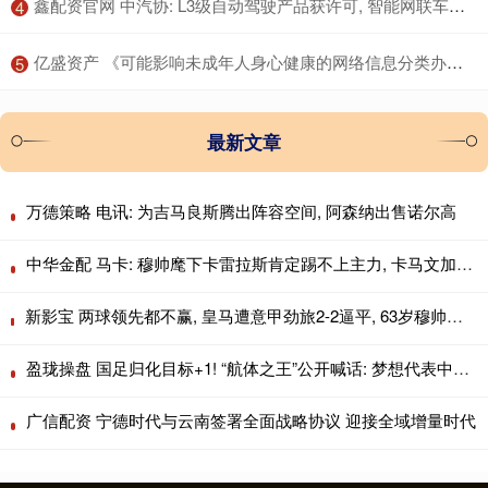
​鑫配资官网 中汽协: L3级自动驾驶产品获许可, 智能网联车迈入量产应用新阶段
4
​亿盛资产 《可能影响未成年人身心健康的网络信息分类办法（征求意见稿）》公开征求意见
5
最新文章
万德策略 电讯: 为吉马良斯腾出阵容空间, 阿森纳出售诺尔高
中华金配 马卡: 穆帅麾下卡雷拉斯肯定踢不上主力, 卡马文加更没戏
新影宝 两球领先都不赢, 皇马遭意甲劲旅2-2逼平, 63岁穆帅无缘上任2连胜
盈珑操盘 国足归化目标+1! “航体之王”公开喊话: 梦想代表中国队出战!
广信配资 宁德时代与云南签署全面战略协议 迎接全域增量时代