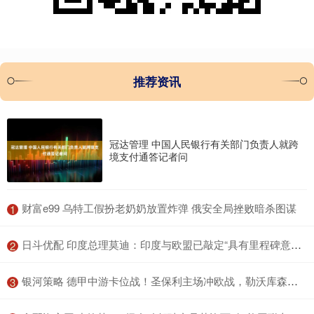
推荐资讯
冠达管理 中国人民银行有关部门负责人就跨
境支付通答记者问
​财富e99 乌特工假扮老奶奶放置炸弹 俄安全局挫败暗杀图谋
1
​日斗优配 印度总理莫迪：印度与欧盟已敲定“具有里程碑意义”的自由贸易协定
2
​银河策略 德甲中游卡位战！圣保利主场冲欧战，勒沃库森客场争上游
3