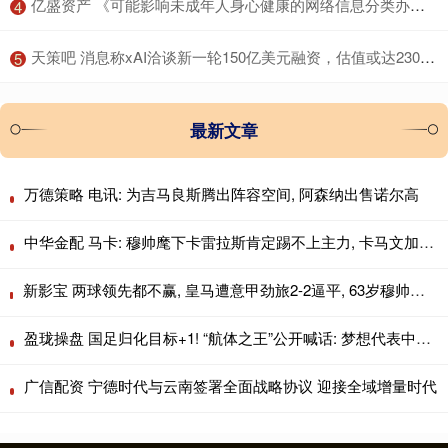
​亿盛资产 《可能影响未成年人身心健康的网络信息分类办法（征求意见稿）》公开征求意见
4
​天策吧 消息称xAI洽谈新一轮150亿美元融资，估值或达2300亿美元
5
最新文章
万德策略 电讯: 为吉马良斯腾出阵容空间, 阿森纳出售诺尔高
中华金配 马卡: 穆帅麾下卡雷拉斯肯定踢不上主力, 卡马文加更没戏
新影宝 两球领先都不赢, 皇马遭意甲劲旅2-2逼平, 63岁穆帅无缘上任2连胜
盈珑操盘 国足归化目标+1! “航体之王”公开喊话: 梦想代表中国队出战!
广信配资 宁德时代与云南签署全面战略协议 迎接全域增量时代