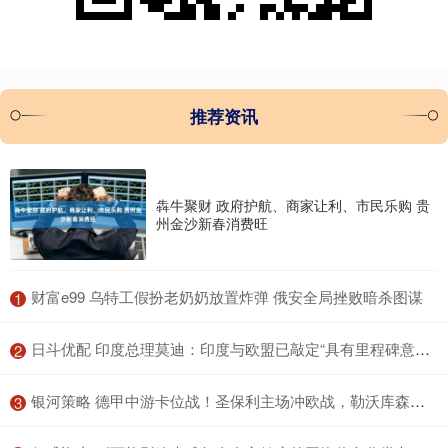
推荐资讯
犇牛聚财 政府护航、商家让利、市民乐购 贵
州金沙新春消费旺
​财富e99 乌特工假扮老奶奶放置炸弹 俄安全局挫败暗杀图谋
1
​日斗优配 印度总理莫迪：印度与欧盟已敲定“具有里程碑意义”的自由贸易协定
2
​银河策略 德甲中游卡位战！圣保利主场冲欧战，勒沃库森客场争上游
3