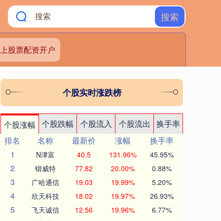
搜索
上股票配资开户
个股实时涨跌榜
个股跌幅
个股流入
个股流出
换手率
个股涨幅
排名
名称
最新价
涨幅
换手率
1
N津富
40.5
131.96%
45.95%
2
锴威特
77.82
20.00%
0.88%
3
广哈通信
19.03
19.99%
5.20%
4
欣天科技
18.02
19.97%
26.93%
5
飞天诚信
12.56
19.96%
6.77%