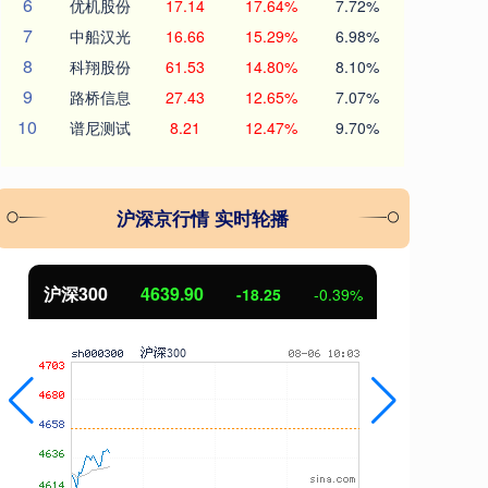
6
优机股份
17.14
17.64%
7.72%
7
中船汉光
16.66
15.29%
6.98%
8
科翔股份
61.53
14.80%
8.10%
9
路桥信息
27.43
12.65%
7.07%
10
谱尼测试
8.21
12.47%
9.70%
沪深京行情 实时轮播
北证50
1122.98
创
3.52
0.32%