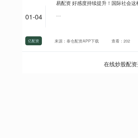
易配资 好感度持续提升！国际社会这
....
01-04
来源：泰仓配资APP下载
查看：202
亿配资
在线炒股配资
深证成指
14095.26
49
0.14%
-48.94
-0