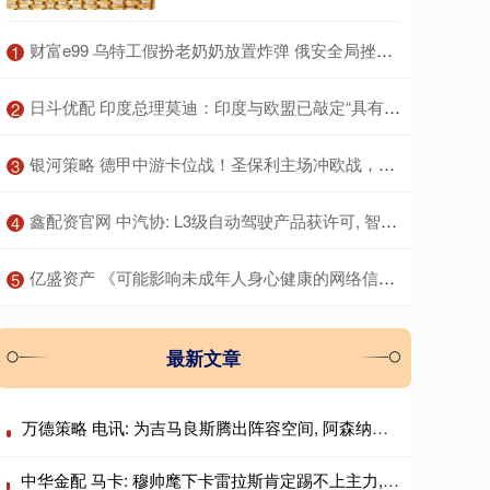
​财富e99 乌特工假扮老奶奶放置炸弹 俄安全局挫败暗杀图谋
1
​日斗优配 印度总理莫迪：印度与欧盟已敲定“具有里程碑意义”的自由贸易协定
2
​银河策略 德甲中游卡位战！圣保利主场冲欧战，勒沃库森客场争上游
3
​鑫配资官网 中汽协: L3级自动驾驶产品获许可, 智能网联车迈入量产应用新阶段
4
​亿盛资产 《可能影响未成年人身心健康的网络信息分类办法（征求意见稿）》公开征求意见
5
最新文章
万德策略 电讯: 为吉马良斯腾出阵容空间, 阿森纳出售诺尔高
中华金配 马卡: 穆帅麾下卡雷拉斯肯定踢不上主力, 卡马文加更没戏