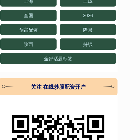
上海
三成
全国
2026
创富配资
降息
陕西
持续
全部话题标签
关注 在线炒股配资开户