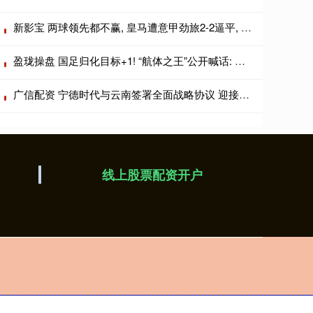
新影宝 两球领先都不赢, 皇马遭意甲劲旅2-2逼平, 63岁穆帅无缘上任2连胜
盈珑操盘 国足归化目标+1! “航体之王”公开喊话: 梦想代表中国队出战!
广信配资 宁德时代与云南签署全面战略协议 迎接全域增量时代
线上股票配资开户