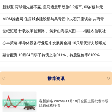
新影宝 两球领先都不赢, 皇马遭意甲劲旅2-2逼平, 63岁穆帅无缘上任2连胜
MOM操盘网 住房城乡建设部与共青团中央召开座谈会 共商青年安居与“好房子”建设
世纪汇通 廿载改革创新路， 筑梦山海振兴图——福建农信联社成立20周年发展纪实
亦丰策略 半导体设备行业迎来发展黄金期 16只绩优潜力股曝光
融合配资 10月24日李子转债上涨011%，转股溢价率8129%
推荐资讯
客新策略 2025年11月18日全国主要批发市场
鸡肉价格行情