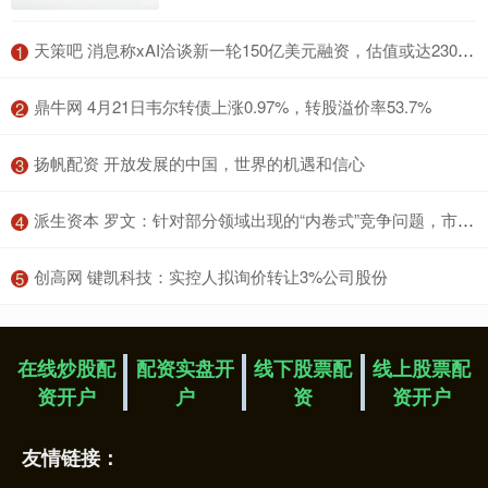
​天策吧 消息称xAI洽谈新一轮150亿美元融资，估值或达2300亿美元
1
​鼎牛网 4月21日韦尔转债上涨0.97%，转股溢价率53.7%
2
​扬帆配资 开放发展的中国，世界的机遇和信心
3
​派生资本 罗文：针对部分领域出现的“内卷式”竞争问题，市场监管部门将加强反垄断和反不正当竞争执法
4
​创高网 键凯科技：实控人拟询价转让3%公司股份
5
在线炒股配
配资实盘开
线下股票配
线上股票配
资开户
户
资
资开户
友情链接：