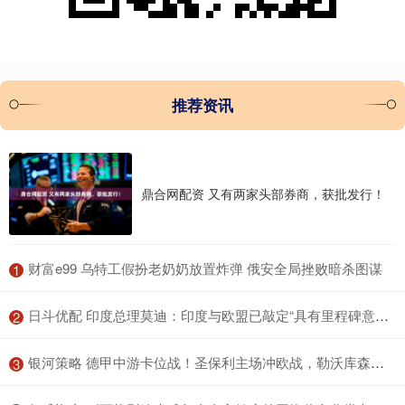
推荐资讯
鼎合网配资 又有两家头部券商，获批发行！
​财富e99 乌特工假扮老奶奶放置炸弹 俄安全局挫败暗杀图谋
1
​日斗优配 印度总理莫迪：印度与欧盟已敲定“具有里程碑意义”的自由贸易协定
2
​银河策略 德甲中游卡位战！圣保利主场冲欧战，勒沃库森客场争上游
3