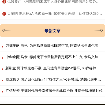
​亿盛资产 《可能影响未成年人身心健康的网络信息分类办法（征求意见稿）》公开征求意见
4
​天策吧 消息称xAI洽谈新一轮150亿美元融资，估值或达2300亿美元
5
最新文章
万德策略 电讯: 为吉马良斯腾出阵容空间, 阿森纳出售诺尔高
中华金配 马卡: 穆帅麾下卡雷拉斯肯定踢不上主力, 卡马文加更没戏
新影宝 两球领先都不赢, 皇马遭意甲劲旅2-2逼平, 63岁穆帅无缘上任2连胜
盈珑操盘 国足归化目标+1! “航体之王”公开喊话: 梦想代表中国队出战!
广信配资 宁德时代与云南签署全面战略协议 迎接全域增量时代